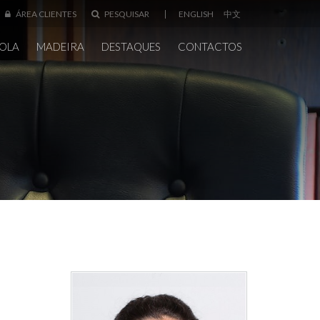
ÁREA CLIENTES
PESQUISAR
ENGLISH
中文
OLA
MADEIRA
DESTAQUES
CONTACTOS