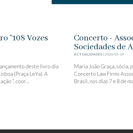
ro “108 Vozes
Concerto - Asso
Sociedades de 
ACTUALIDADES
| 2026-05-19
lançamento deste livro dia
Maria João Graça, sócia, 
Lisboa (Praça LeYa). A
Concerto Law Firms Associ
ção ”, coor...
Brasil, nos dias 7 e 8 de ma