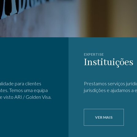
EXPERTISE
Instituições
lidade para clientes
Prestamos serviços jurídi
entes. Temos uma equipa
jurisdições e ajudamos a 
 visto ARI / Golden Visa.
VER MAIS