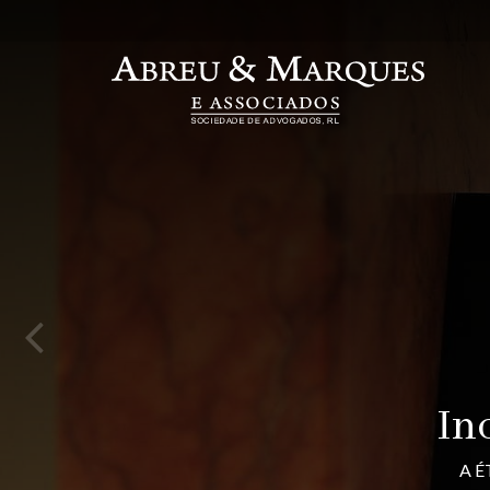
In
A É