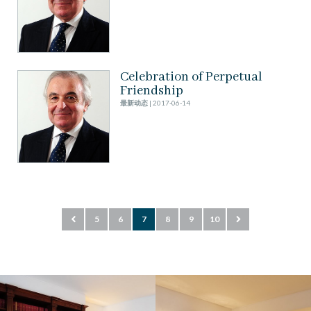
Celebration of Perpetual
Friendship
最新动态
| 2017-06-14
5
6
7
8
9
10